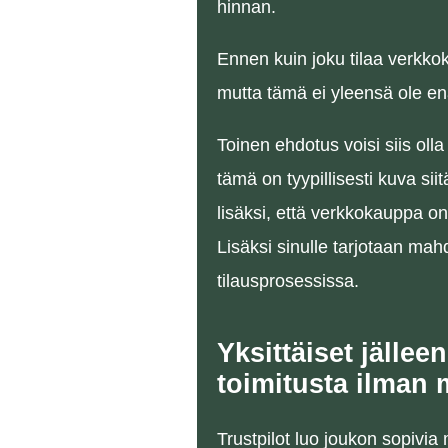
hinnan.
Ennen kuin joku tilaa verkko
mutta tämä ei yleensä ole en
Toinen ehdotus voisi siis ol
tämä on tyypillisesti kuva si
lisäksi, että verkkokauppa on 
Lisäksi sinulle tarjotaan mah
tilausprosessissa.
Yksittäiset jällee
toimitusta ilman
Trustpilot luo joukon sopivi