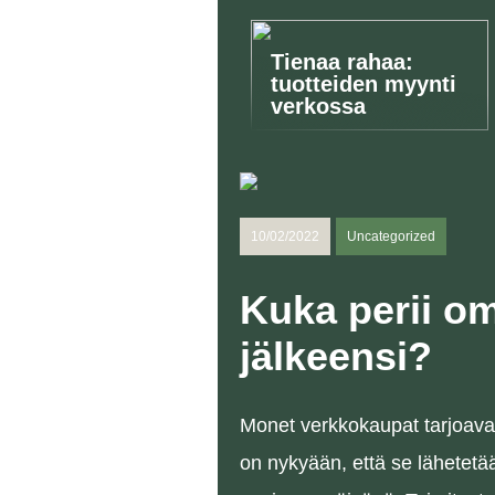
Tienaa rahaa:
tuotteiden myynti
verkossa
10/02/2022
Uncategorized
Kuka perii o
jälkeensi?
Monet verkkokaupat tarjoavat
on nykyään, että se lähetetää