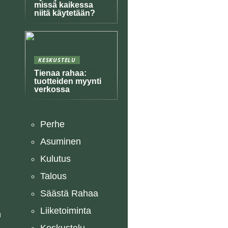
missä kaikessa
niitä käytetään?
KESKUSTELU
Tienaa rahaa:
tuotteiden myynti
verkossa
Perhe
Asuminen
Kulutus
Talous
Säästä Rahaa
Liiketoiminta
n