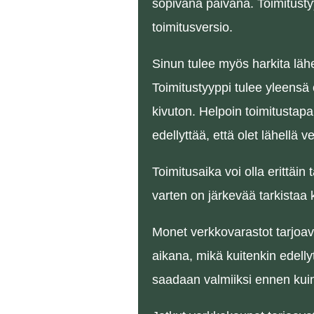
sopivana päivänä. Toimitustyy
toimitusversio.
Sinun tulee myös harkita lähet
Toimitustyyppi tulee yleensä 
kivuton. Helpoin toimitustapa
edellyttää, että olet lähellä 
Toimitusaika voi olla erittäin 
varten on järkevää tarkistaa 
Monet verkkovarastot tarjoava
aikana, mikä kuitenkin edellyt
saadaan valmiiksi ennen kuin p