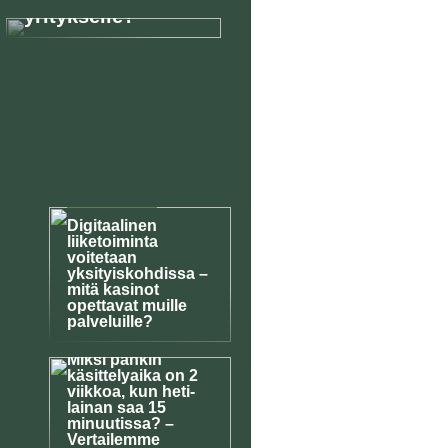
yritykselle?
KESKUSTELU
Digitaalinen
liiketoiminta
voitetaan
yksityiskohdissa –
mitä kasinot
opettavat muille
palveluille?
KESKUSTELU
Miksi pankin
käsittelyaika on 2
viikkoa, kun heti-
lainan saa 15
minuutissa? –
Vertailemme