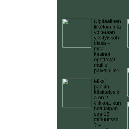
Digitaalinen
liiketoiminta
voitetaan
yksityiskoh
dissa –
mitä
kasinot
opettavat
muille
palveluille?
Miksi
pankin
käsittelyaik
a on 2
viikkoa, kun
heti-lainan
saa 15
minuutissa
? –