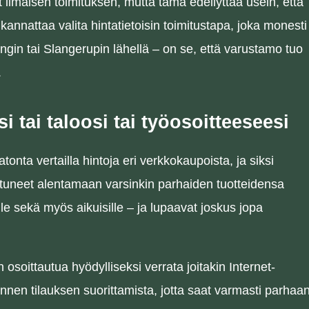
 ilmaisen toimituksen, mutta tämä edellyttää usein, että
i kannattaa valita hintatietoisin toimitustapa, joka monesti
ringin tai Slangerupin lähellä – on se, että varustamo tuo
.
 tai taloosi tai työosoitteeseesi
onta vertailla hintoja eri verkkokaupoista, ja siksi
tuneet alentamaan varsinkin parhaiden tuotteidensa
öille sekä myös aikuisille – ja lupaavat joskus jopa
 osoittautua hyödylliseksi verrata joitakin Internet-
nnen tilauksen suorittamista, jotta saat varmasti parhaa