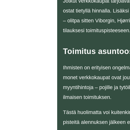
Jotkut verkkokaupat tarjoavat
ostat tietyllä hinnalla. Lisäks
– olitpa sitten Viborgin, Hjør
tilauksesi toimituspisteeseen
Toimitus asuntoosi
Ihmisten on erityisen ongelmat
monet verkkokaupat ovat jou
myyntihintoja – pojille ja tyt
ilmaisen toimituksen.
Tästä huolimatta voi kuitenkin
pisteitä alennuksen jälkeen e