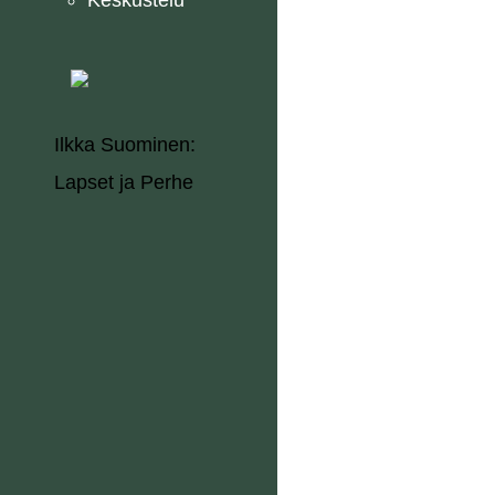
Keskustelu
Ilkka Suominen:
Lapset ja Perhe