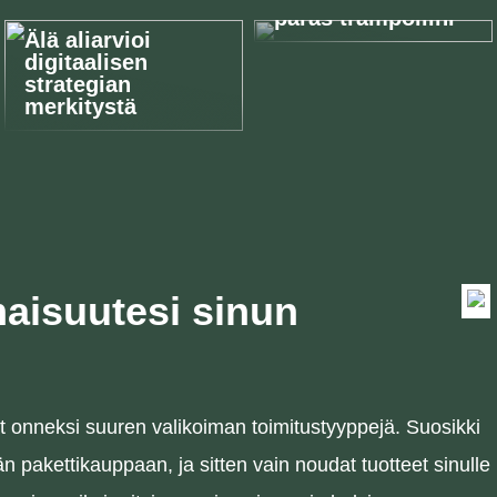
paras trampoliini
Älä aliarvioi
digitaalisen
strategian
merkitystä
maisuutesi sinun
 onneksi suuren valikoiman toimitustyyppejä. Suosikki
n pakettikauppaan, ja sitten vain noudat tuotteet sinulle