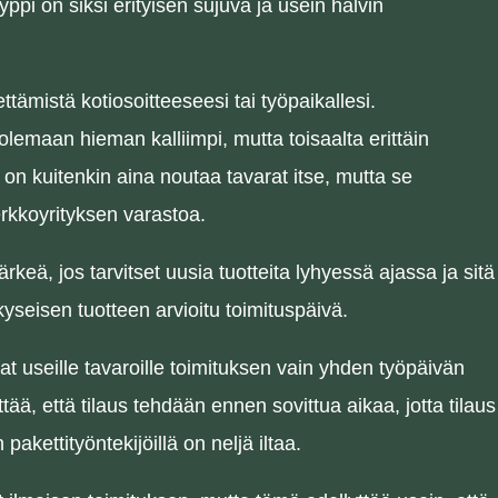
ppi on siksi erityisen sujuva ja usein halvin
tämistä kotiosoitteeseesi tai työpaikallesi.
olemaan hieman kalliimpi, mutta toisaalta erittäin
 on kuitenkin aina noutaa tavarat itse, mutta se
verkkoyrityksen varastoa.
tärkeä, jos tarvitset uusia tuotteita lyhyessä ajassa ja sitä
kyseisen tuotteen arvioitu toimituspäivä.
t useille tavaroille toimituksen vain yhden työpäivän
tää, että tilaus tehdään ennen sovittua aikaa, jotta tilaus
akettityöntekijöillä on neljä iltaa.