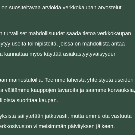
on suositeltavaa arvioida verkkokaupan arvostelut
 turvalliset mahdollisuudet saada tietoa verkkokaupan
ytyy useita toimipisteitä, joissa on mahdollista antaa
jota kannattaa myös käyttää asiakastyytyväisyyden
an mainostuloilla. Teemme läheistä yhteistyötä useiden
ja välitämme kauppojen tavaroita ja saamme korvauksia
lijoista suorittaa kaupan.
ityksistä säilytetään jatkuvasti, mutta emme ota vastuuta
verkkosivuston viimeisimmän päivityksen jälkeen.