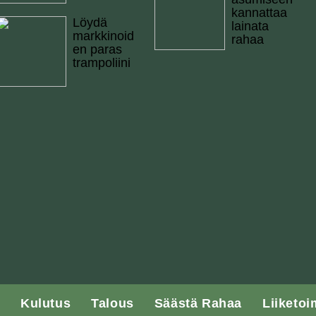
kannattaa
Löydä
lainata
markkinoid
rahaa
en paras
trampoliini
Kulutus
Talous
Säästä Rahaa
Liiketoi