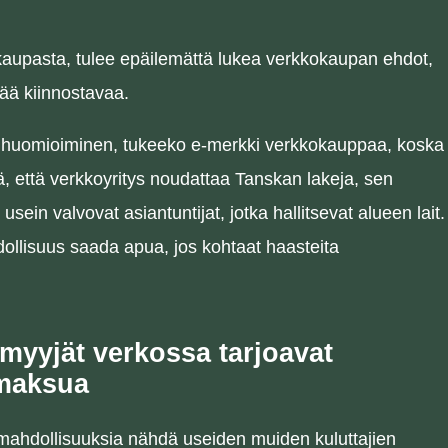
kaupasta, tulee epäilemättä lukea verkkokaupan ehdot,
ää kiinnostavaa.
la huomioiminen, tukeeko e-merkki verkkokauppaa, koska
itä, että verkkoyritys noudattaa Tanskan lakeja, sen
usein valvovat asiantuntijat, jotka hallitsevat alueen lait.
dollisuus saada apua, jos kohtaat haasteita
nmyyjät verkossa tarjoavat
 maksua
a mahdollisuuksia nähdä useiden muiden kuluttajien