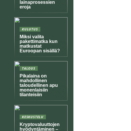
lainaprosessien
eroja
KULUTUS
Miksi valita
pakettimatka kun
matkustat
Euroopan sisällä?
TALOUS
Pikalaina on
mahdollinen
taloudellinen apu
monenlaisiin
tilanteisiin
KESKUSTELU
Kryptovaluuttojen
hyödyntäminen –