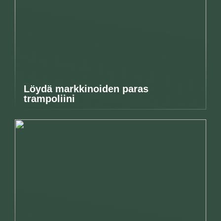
Löydä markkinoiden paras
trampoliini