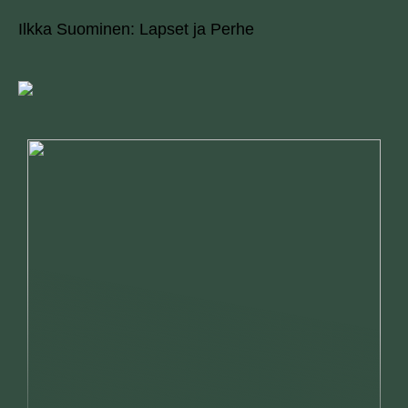
Ilkka Suominen: Lapset ja Perhe