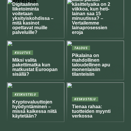
tilanteisiin
Digitaalinen
käsittelyaika on 2
liiketoiminta
viikkoa, kun heti-
voitetaan
lainan saa 15
yksityiskohdissa –
minuutissa? –
mitä kasinot
Vertailemme
opettavat muille
lainaprosessien
palveluille?
eroja
TALOUS
KULUTUS
Pikalaina on
Miksi valita
mahdollinen
pakettimatka kun
taloudellinen apu
matkustat Euroopan
monenlaisiin
sisällä?
tilanteisiin
KESKUSTELU
KESKUSTELU
Kryptovaluuttojen
hyödyntäminen –
Tienaa rahaa:
missä kaikessa niitä
tuotteiden myynti
käytetään?
verkossa