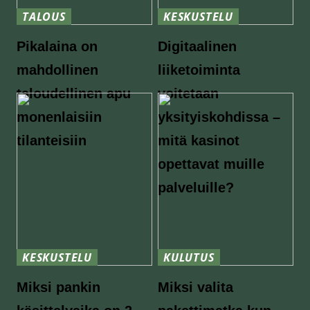
TALOUS
KESKUSTELU
Pikalaina on
Digitaalinen
mahdollinen
liiketoiminta
taloudellinen apu
voitetaan
monenlaisiin
yksityiskohdissa –
tilanteisiin
mitä kasinot
opettavat muille
palveluille?
KESKUSTELU
KULUTUS
Miksi pankin
Miksi valita