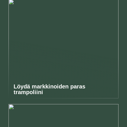
Löydä markkinoiden paras
trampoliini