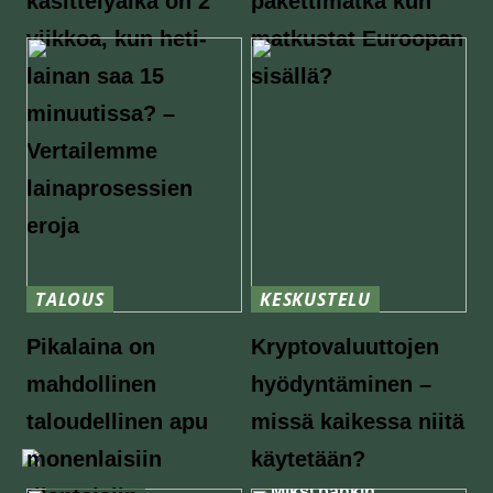
käsittelyaika on 2
pakettimatka kun
viikkoa, kun heti-
matkustat Euroopan
lainan saa 15
sisällä?
minuutissa? –
Vertailemme
lainaprosessien
eroja
TALOUS
KESKUSTELU
Pikalaina on
Kryptovaluuttojen
mahdollinen
hyödyntäminen –
taloudellinen apu
missä kaikessa niitä
monenlaisiin
käytetään?
KESKUSTELU
KESKUSTELU
Miksi pankin