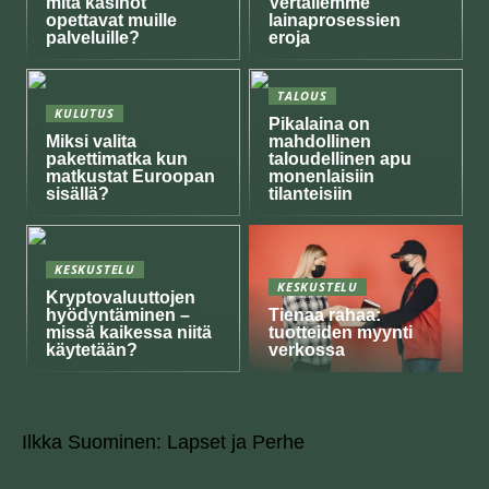
mitä kasinot
Vertailemme
opettavat muille
lainaprosessien
palveluille?
eroja
TALOUS
KULUTUS
Pikalaina on
Miksi valita
mahdollinen
pakettimatka kun
taloudellinen apu
matkustat Euroopan
monenlaisiin
sisällä?
tilanteisiin
KESKUSTELU
KESKUSTELU
Kryptovaluuttojen
hyödyntäminen –
Tienaa rahaa:
missä kaikessa niitä
tuotteiden myynti
käytetään?
verkossa
Ilkka Suominen: Lapset ja Perhe