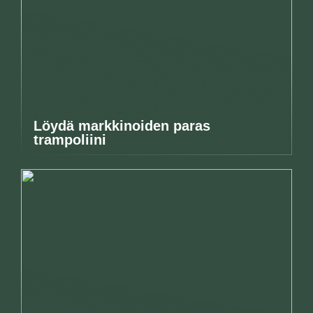
Löydä markkinoiden paras
trampoliini