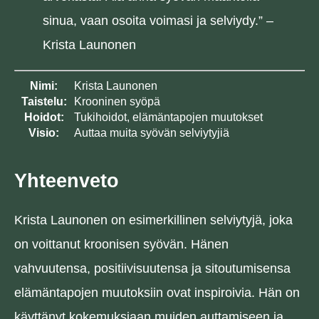
sinua, vaan osoita voimasi ja selviydy.” –
Krista Launonen
Nimi:
Krista Launonen
Taistelu:
Krooninen syöpä
Hoidot:
Tukihoidot, elämäntapojen muutokset
Visio:
Auttaa muita syövän selviytyjiä
Yhteenveto
Krista Launonen on esimerkillinen selviytyjä, joka
on voittanut kroonisen syövän. Hänen
vahvuutensa, positiivisuutensa ja sitoutumisensa
elämäntapojen muutoksiin ovat inspiroivia. Hän on
käyttänyt kokemuksiaan muiden auttamiseen ja