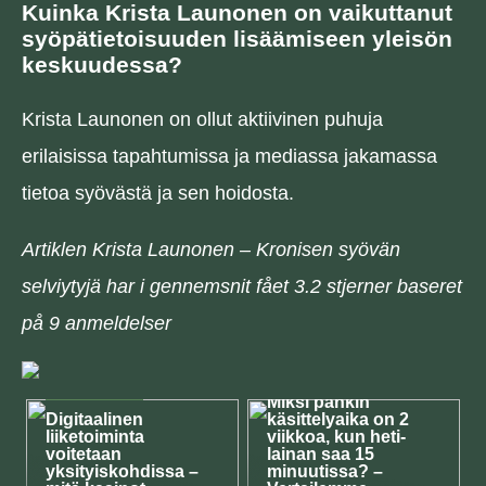
Kuinka Krista Launonen on vaikuttanut
syöpätietoisuuden lisäämiseen yleisön
keskuudessa?
Krista Launonen on ollut aktiivinen puhuja
erilaisissa tapahtumissa ja mediassa jakamassa
tietoa syövästä ja sen hoidosta.
Artiklen Krista Launonen – Kronisen syövän
selviytyjä har i gennemsnit fået
3.2
stjerner baseret
på
9
anmeldelser
KESKUSTELU
KESKUSTELU
Miksi pankin
Digitaalinen
käsittelyaika on 2
liiketoiminta
viikkoa, kun heti-
voitetaan
lainan saa 15
yksityiskohdissa –
minuutissa? –